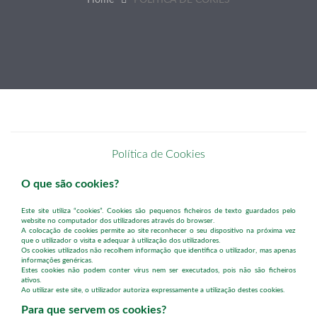
Home
POLÍTICA DE COKIES
Política de Cookies
O que são cookies?
Este site utiliza “cookies”. Cookies são pequenos ficheiros de texto guardados pelo
website no computador dos utilizadores através do browser.
A colocação de cookies permite ao site reconhecer o seu dispositivo na próxima vez
que o utilizador o visita e adequar à utilização dos utilizadores.
Os cookies utilizados não recolhem informação que identifica o utilizador, mas apenas
informações genéricas.
Estes cookies não podem conter vírus nem ser executados, pois não são ficheiros
ativos.
Ao utilizar este site, o utilizador autoriza expressamente a utilização destes cookies.
Para que servem os cookies?