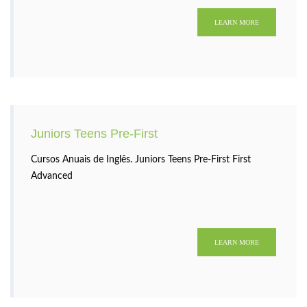
documentos; Barras de ferramentas; Modos de
visualização e edição de documentos; Desfazer e Repetir;
LEARN MORE
Juniors Teens Pre-First
Cursos Anuais de Inglês. Juniors Teens Pre-First First
Advanced
LEARN MORE